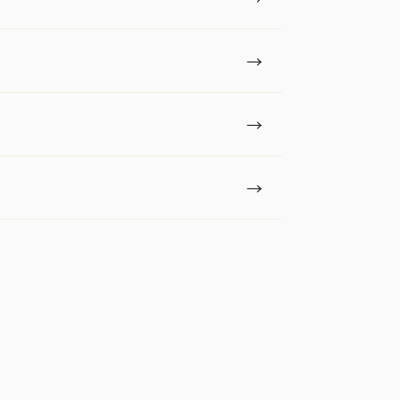
→
→
→