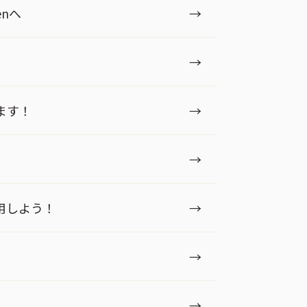
nへ
→
→
ます！
→
→
用しよう！
→
→
→